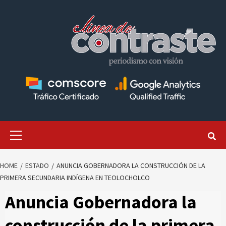
Skip
to
content
Primary
Menu
HOME
ESTADO
ANUNCIA GOBERNADORA LA CONSTRUCCIÓN DE LA
PRIMERA SECUNDARIA INDÍGENA EN TEOLOCHOLCO
Anuncia Gobernadora la
construcción de la primera