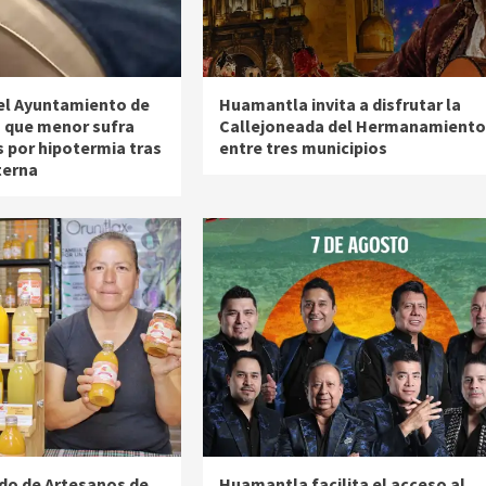
el Ayuntamiento de
Huamantla invita a disfrutar la
n que menor sufra
Callejoneada del Hermanamiento
 por hipotermia tras
entre tres municipios
terna
do de Artesanos de
Huamantla facilita el acceso al