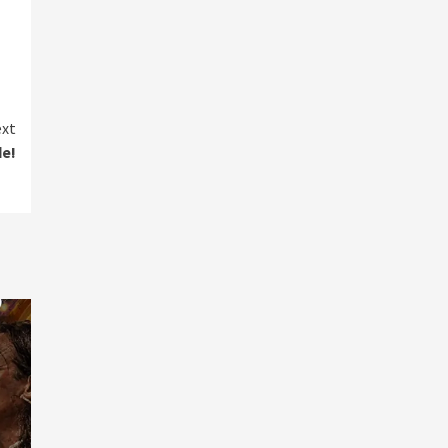
xt
de!