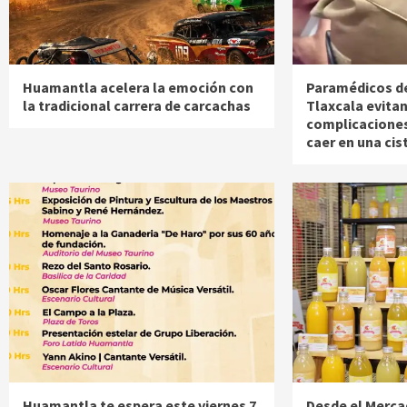
Huamantla acelera la emoción con
Paramédicos d
la tradicional carrera de carcachas
Tlaxcala evita
complicaciones
caer en una cis
Huamantla te espera este viernes 7
Desde el Merca