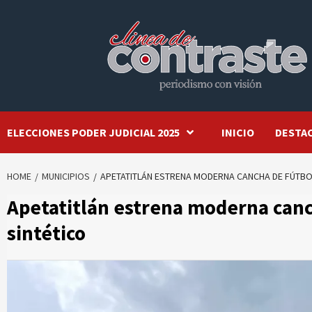
Skip
to
content
ELECCIONES PODER JUDICIAL 2025
INICIO
DESTA
HOME
MUNICIPIOS
APETATITLÁN ESTRENA MODERNA CANCHA DE FÚTBO
Apetatitlán estrena moderna canc
sintético