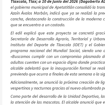
Tlaxcala, Tlax; a 10 de junio del 2026 (Dagoberto AL
el gobierno municipal de Apetatitlán consolidó la tra
Azaín Ávalos Marbán, indicó que ya se realizó la pr
cancha, destacando la construcción de la moderna c
que se encuentra a un costado.
El edil explicó que este proyecto se concretó gra
Secretaría de Desarrollo Agrario, Territorial y Urba
Instituto del Deporte de Tlaxcala (IDET) y el Gobi
programa nacional del Mundial Social, siendo una d
«Buscamos cumplir con un compromiso plasmado desd
adultos cuenten con un espacio digno donde practicar 
alcalde adelantó que la inauguración formal se real
previendo que ocurra a finales de esta semana o la sig
Adicionalmente, se anunció la próxima creación de li
vespertinos y nocturnos gracias al nuevo alumbrado pú
Como parte del desarrollo de la Unidad Deportiva, l
la atención de las mascotas. El alcalde anunció que e