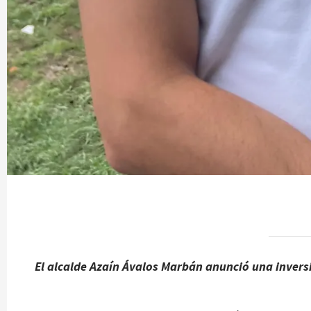
El alcalde Azaín Ávalos Marbán anunció una invers