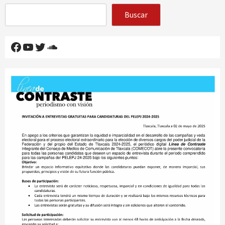
Buscar
Facebook
YouTube
Twitter
SoundCloud