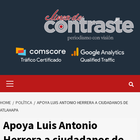
Skip
to
content
Primary
Menu
HOME
POLÍTICA
APOYA LUIS ANTONIO HERRERA A CIUDADANOS DE
ATLAHAPA
Apoya Luis Antonio
Herrera a ciudadanos de