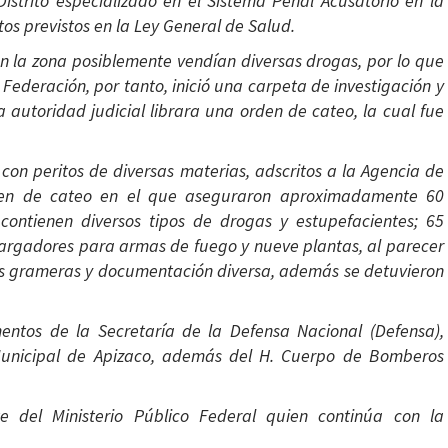
istrito especializado en el Sistema Penal Acusatorio en la
os previstos en la Ley General de Salud.
en la zona posiblemente vendían diversas drogas, por lo que
a Federación, por tanto, inició una carpeta de investigación y
la autoridad judicial librara una orden de cateo, la cual fue
 con peritos de diversas materias, adscritos a la Agencia de
orden de cateo en el que aseguraron aproximadamente 60
r contienen diversos tipos de drogas y estupefacientes; 65
 cargadores para armas de fuego y nueve plantas, al parecer
las grameras y documentación diversa, además se detuvieron
entos de la Secretaría de la Defensa Nacional (Defensa),
Municipal de Apizaco, además del H. Cuerpo de Bomberos
 del Ministerio Público Federal quien continúa con la