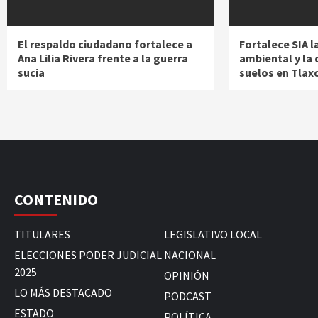
El respaldo ciudadano fortalece a
Fortalece SIA l
Ana Lilia Rivera frente a la guerra
ambiental y la 
sucia
suelos en Tlax
CONTENIDO
TITULARES
LEGISLATIVO LOCAL
ELECCIONES PODER JUDICIAL
NACIONAL
2025
OPINIÓN
LO MÁS DESTACADO
PODCAST
ESTADO
POLÍTICA