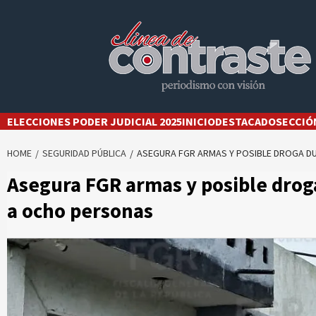
Skip
to
content
ELECCIONES PODER JUDICIAL 2025
INICIO
DESTACADO
SECCIÓ
HOME
SEGURIDAD PÚBLICA
ASEGURA FGR ARMAS Y POSIBLE DROGA DU
Asegura FGR armas y posible droga
a ocho personas