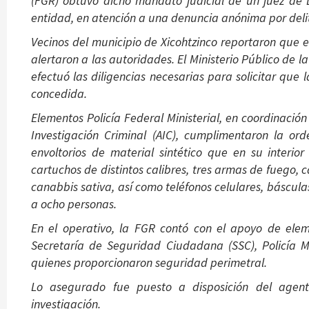
(FGR) obtuvo dicho mandato judicial de un juez de D
entidad, en atención a una denuncia anónima por delit
Vecinos del municipio de Xicohtzinco reportaron que 
alertaron a las autoridades. El Ministerio Público de l
efectuó las diligencias necesarias para solicitar que 
concedida.
Elementos Policía Federal Ministerial, en coordinación
Investigación Criminal (AIC), cumplimentaron la 
envoltorios de material sintético que en su interio
cartuchos de distintos calibres, tres armas de fuego,
canabbis sativa, así como teléfonos celulares, báscu
a ocho personas.
En el operativo, la FGR contó con el apoyo de elem
Secretaría de Seguridad Ciudadana (SSC), Policía 
quienes proporcionaron seguridad perimetral.
Lo asegurado fue puesto a disposición del agente
investigación.