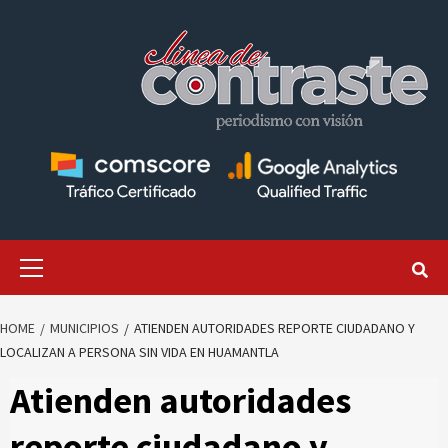
Skip
to
content
Primary
Menu
HOME
MUNICIPIOS
ATIENDEN AUTORIDADES REPORTE CIUDADANO Y
LOCALIZAN A PERSONA SIN VIDA EN HUAMANTLA
Atienden autoridades
reporte ciudadano y