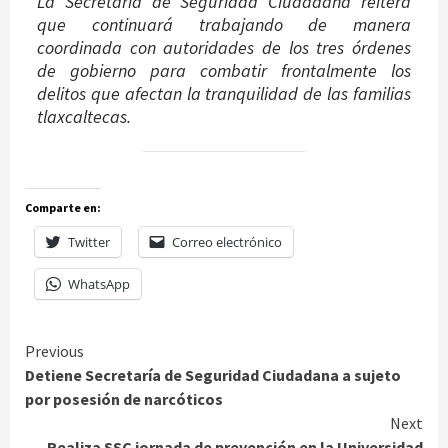
La Secretaría de Seguridad Ciudadana reitera
que continuará trabajando de manera
coordinada con autoridades de los tres órdenes
de gobierno para combatir frontalmente los
delitos que afectan la tranquilidad de las familias
tlaxcaltecas.
Comparte en:
Twitter
Correo electrónico
WhatsApp
Continue
Previous
Detiene Secretaría de Seguridad Ciudadana a sujeto
Reading
por posesión de narcóticos
Next
Realiza SSC jornada de prevención en la Universidad