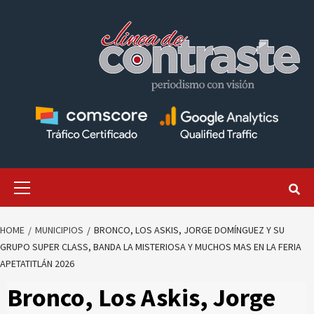
Skip
to
content
Primary
Menu
HOME
MUNICIPIOS
BRONCO, LOS ASKIS, JORGE DOMÍNGUEZ Y SU
GRUPO SUPER CLASS, BANDA LA MISTERIOSA Y MUCHOS MAS EN LA FERIA
APETATITLÁN 2026
Bronco, Los Askis, Jorge