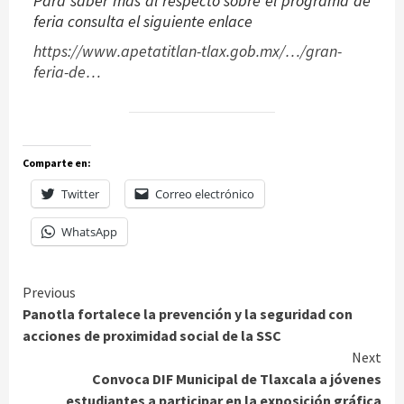
Para saber mas al respecto sobre el programa de
feria consulta el siguiente enlace
https://www.apetatitlan-tlax.gob.mx/…/gran-
feria-de…
Comparte en:
Twitter
Correo electrónico
WhatsApp
Continue
Previous
Panotla fortalece la prevención y la seguridad con
Reading
acciones de proximidad social de la SSC
Next
Convoca DIF Municipal de Tlaxcala a jóvenes
estudiantes a participar en la exposición gráfica