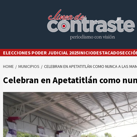
Skip
to
content
ELECCIONES PODER JUDICIAL 2025
INICIO
DESTACADO
SECCIÓ
HOME
MUNICIPIOS
CELEBRAN EN APETATITLÁN COMO NUNCA A LAS MA
Celebran en Apetatitlán como nu