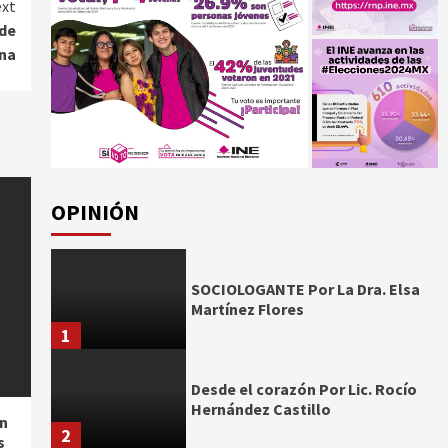
xt
 de
ina
OPINIÓN
SOCIOLOGANTE Por La Dra. Elsa
Martínez Flores
1
Desde el corazón Por Lic. Rocío
Hernández Castillo
n
2
s