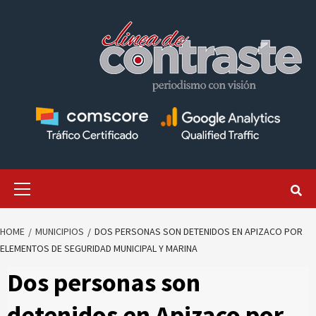
Skip
to
content
Primary
Menu
HOME
MUNICIPIOS
DOS PERSONAS SON DETENIDOS EN APIZACO POR
ELEMENTOS DE SEGURIDAD MUNICIPAL Y MARINA
Dos personas son
detenidos en Apizaco por