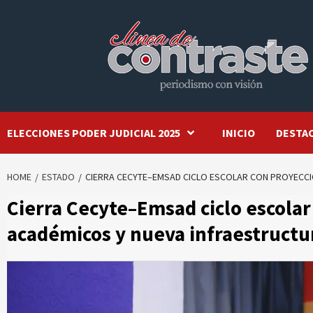
Skip
to
content
ELECCIONES PODER JUDICIAL 2025
INICIO
DESTA
HOME
ESTADO
CIERRA CECYTE–EMSAD CICLO ESCOLAR CON PROYECCI
Cierra Cecyte–Emsad ciclo escolar
académicos y nueva infraestructu