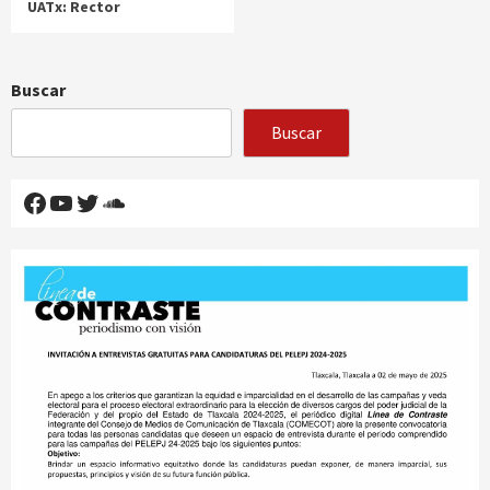
UATx: Rector
Buscar
Buscar
Facebook
YouTube
Twitter
SoundCloud