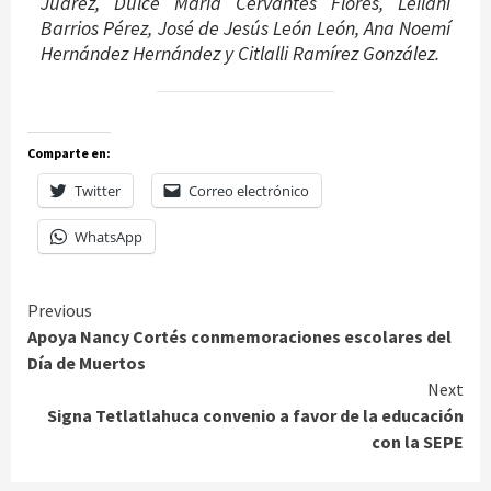
Juárez, Dulce María Cervantes Flores, Leilani
Barrios Pérez, José de Jesús León León, Ana Noemí
Hernández Hernández y Citlalli Ramírez González.
Comparte en:
Twitter
Correo electrónico
WhatsApp
Continue
Previous
Apoya Nancy Cortés conmemoraciones escolares del
Reading
Día de Muertos
Next
Signa Tetlatlahuca convenio a favor de la educación
con la SEPE