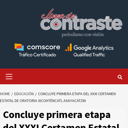
Skip
to
content
Primary
Menu
HOME
EDUCACIÓN
CONCLUYE PRIMERA ETAPA DEL XXXI CERTAMEN
ESTATAL DE ORATORIA XICOHTÉNCATL AXAYACATZIN
Concluye primera etapa
del XXXI Certamen Estatal