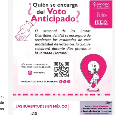
xt
 de
os