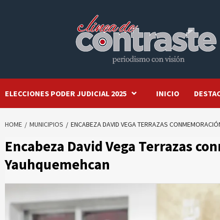
Skip
to
content
ELECCIONES PODER JUDICIAL 2025
INICIO
DESTA
HOME
MUNICIPIOS
ENCABEZA DAVID VEGA TERRAZAS CONMEMORACIÓN
Encabeza David Vega Terrazas con
Yauhquemehcan