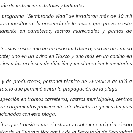
ión de instancias estatales y federales.
el programa “Sembrando Vida” se instalaron más de 10 mil
a para monitorear la presencia de la mosca que provoca esta
nente en carreteras, rastros municipales y puntos de
ados seis casos: uno en un asno en Ixtenco; uno en un canino
onte; uno en un ovino en Tlaxco y uno más en un canino en
cias a las acciones de difusión y monitoreo implementadas
s y de productores, personal técnico de SENASICA acudió a
as, lo que permitió evitar la propagación de la plaga.
spección en tramos carreteros, rastros municipales, centros
sar cargamentos provenientes de distintas regiones del país
lacionadas con esta plaga.
itar que transiten por el estado y contener cualquier riesgo
mentos de la Guardia Nacional y de la Secretaría de Seguridad