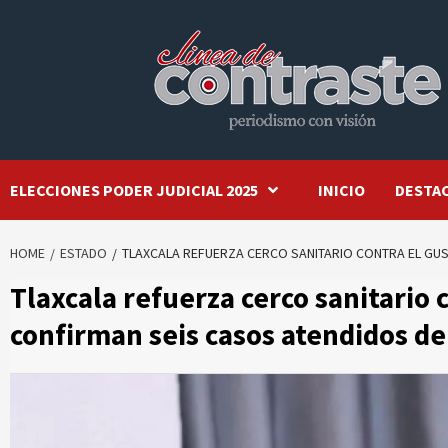
Skip
to
content
ELECCIONES PODER JUDICIAL 2025
INICIO
DESTA
HOME
ESTADO
TLAXCALA REFUERZA CERCO SANITARIO CONTRA EL G
Tlaxcala refuerza cerco sanitario
confirman seis casos atendidos d