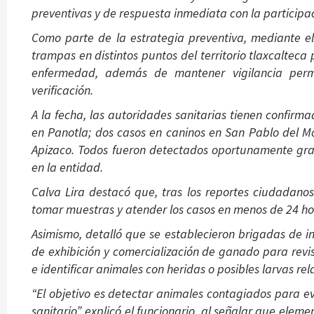
preventivas y de respuesta inmediata con la participac
Como parte de la estrategia preventiva, mediante 
trampas en distintos puntos del territorio tlaxcaltec
enfermedad, además de mantener vigilancia perma
verificación.
A la fecha, las autoridades sanitarias tienen confirm
en Panotla; dos casos en caninos en San Pablo del M
Apizaco. Todos fueron detectados oportunamente gra
en la entidad.
Calva Lira destacó que, tras los reportes ciudadano
tomar muestras y atender los casos en menos de 24 hor
Asimismo, detalló que se establecieron brigadas de in
de exhibición y comercialización de ganado para revi
e identificar animales con heridas o posibles larvas re
“El objetivo es detectar animales contagiados para ev
sanitario”, explicó el funcionario, al señalar que ele