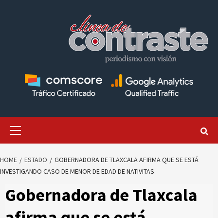
Skip
to
content
Primary
Menu
HOME
ESTADO
GOBERNADORA DE TLAXCALA AFIRMA QUE SE ESTÁ
INVESTIGANDO CASO DE MENOR DE EDAD DE NATIVITAS
Gobernadora de Tlaxcala
afirma que se está