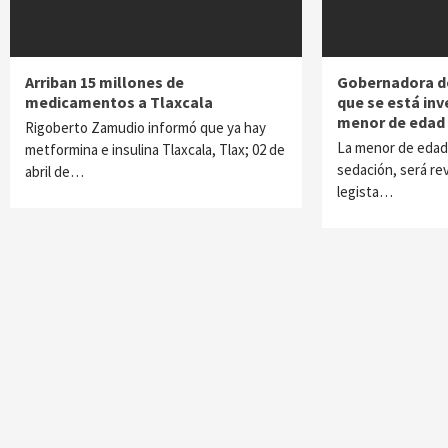
Arriban 15 millones de
Gobernadora de
medicamentos a Tlaxcala
que se está in
menor de edad 
Rigoberto Zamudio informó que ya hay
La menor de edad
metformina e insulina Tlaxcala, Tlax; 02 de
sedación, será re
abril de…
legista…