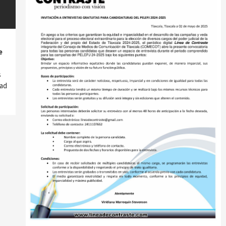
e
s
dad