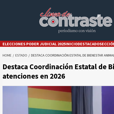
Skip
to
content
ELECCIONES PODER JUDICIAL 2025
INICIO
DESTACADO
SECCIÓ
HOME
ESTADO
DESTACA COORDINACIÓN ESTATAL DE BIENESTAR ANIMAL
Destaca Coordinación Estatal de B
atenciones en 2026