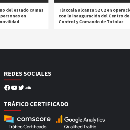
no del estado camas
Tlaxcala alcanza 52 C2 en operaci
a personas en
con la inauguración del Centro de
movilidad
Control y Comando de Totolac
REDES SOCIALES
Facebook
YouTube
Twitter
SoundCloud
TRÁFICO CERTIFICADO