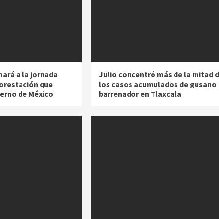
mará a la jornada
Julio concentró más de la mitad 
forestación que
los casos acumulados de gusano
ierno de México
barrenador en Tlaxcala