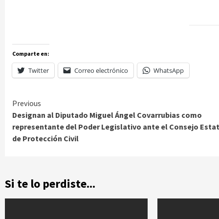
Comparte en:
Twitter
Correo electrónico
WhatsApp
Continue
Previous
Designan al Diputado Miguel Ángel Covarrubias como
Reading
representante del Poder Legislativo ante el Consejo Esta
de Protección Civil
Si te lo perdiste...