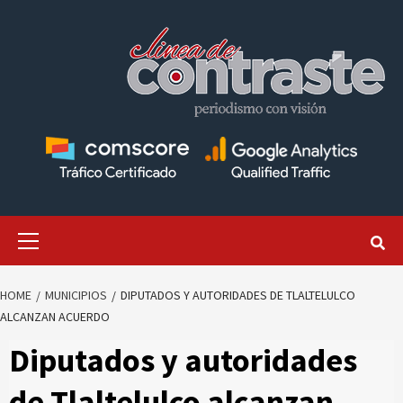
Skip
to
content
Primary
Menu
HOME
MUNICIPIOS
DIPUTADOS Y AUTORIDADES DE TLALTELULCO
ALCANZAN ACUERDO
Diputados y autoridades
de Tlaltelulco alcanzan