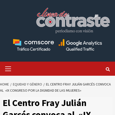
Skip
to
content
Primary
Menu
HOME
EQUIDAD Y GÉNERO
EL CENTRO FRAY JULIÁN GARCÉS CONVOCA
AL «IX CONGRESO POR LA DIGNIDAD DE LAS MUJERES»
El Centro Fray Julián
Garcés convoca al «IX