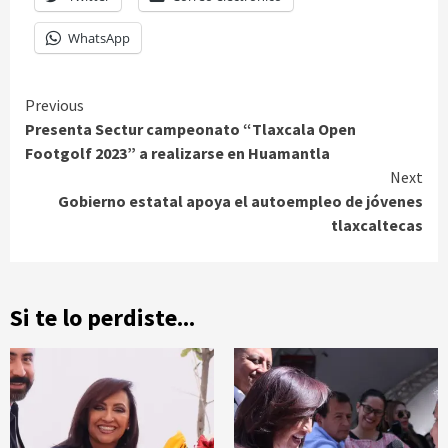
WhatsApp
Continue
Previous
Presenta Sectur campeonato “Tlaxcala Open
Reading
Footgolf 2023” a realizarse en Huamantla
Next
Gobierno estatal apoya el autoempleo de jóvenes
tlaxcaltecas
Si te lo perdiste...