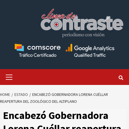
Skip
to
content
Primary
Menu
HOME
ESTADO
ENCABEZÓ GOBERNADORA LORENA CUÉLLAR
REAPERTURA DEL ZOOLÓGICO DEL ALTIPLANO
Encabezó Gobernadora
Lorena Cuéllar reapertura