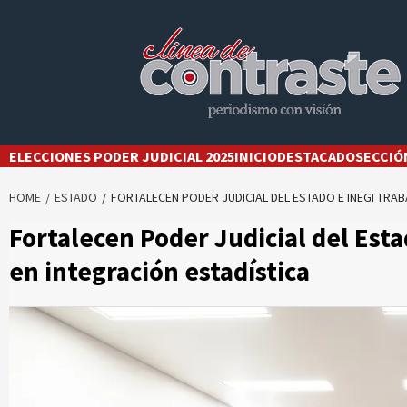
Skip
to
content
ELECCIONES PODER JUDICIAL 2025
INICIO
DESTACADO
SECCIÓ
HOME
ESTADO
FORTALECEN PODER JUDICIAL DEL ESTADO E INEGI TRAB
Fortalecen Poder Judicial del Esta
en integración estadística