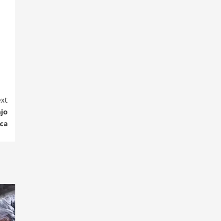
xt
ajo
ica