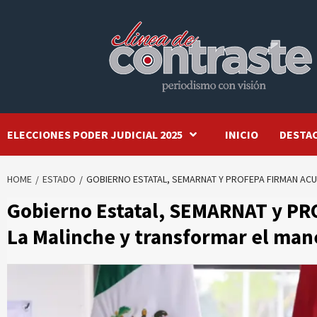
Skip
to
content
ELECCIONES PODER JUDICIAL 2025
INICIO
DESTA
HOME
ESTADO
GOBIERNO ESTATAL, SEMARNAT Y PROFEPA FIRMAN AC
Gobierno Estatal, SEMARNAT y PR
La Malinche y transformar el man