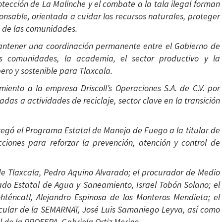
tección de La Malinche y el combate a la tala ilegal forman
sable, orientada a cuidar los recursos naturales, proteger
o de las comunidades.
ntener una coordinación permanente entre el Gobierno de
as comunidades, la academia, el sector productivo y la
ero y sostenible para Tlaxcala.
ento a la empresa Driscoll’s Operaciones S.A. de C.V. por
as a actividades de reciclaje, sector clave en la transición
regó el Programa Estatal de Manejo de Fuego a la titular de
iones para reforzar la prevención, atención y control de
 de Tlaxcala, Pedro Aquino Alvarado; el procurador de Medio
ado Estatal de Agua y Saneamiento, Israel Tobón Solano; el
ohténcatl, Alejandro Espinosa de los Monteros Mendieta; el
rcular de la SEMARNAT, José Luis Samaniego Leyva, así como
l de la PROFEPA, Gabriela Ortiz Merino.