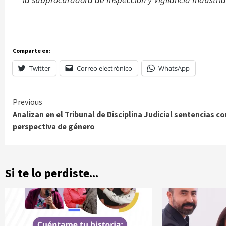
Comparte en:
Twitter
Correo electrónico
WhatsApp
Continue
Previous
Analizan en el Tribunal de Disciplina Judicial sentencias co
Reading
perspectiva de género
Si te lo perdiste...