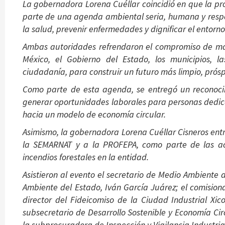
La gobernadora Lorena Cuéllar coincidió en que la pro
parte de una agenda ambiental seria, humana y respon
la salud, prevenir enfermedades y dignificar el entorn
Ambas autoridades refrendaron el compromiso de ma
México, el Gobierno del Estado, los municipios, l
ciudadanía, para construir un futuro más limpio, prósp
Como parte de esta agenda, se entregó un reconocimi
generar oportunidades laborales para personas dedicad
hacia un modelo de economía circular.
Asimismo, la gobernadora Lorena Cuéllar Cisneros ent
la SEMARNAT y a la PROFEPA, como parte de las acc
incendios forestales en la entidad.
Asistieron al evento el secretario de Medio Ambiente
Ambiente del Estado, Iván García Juárez; el comision
director del Fideicomiso de la Ciudad Industrial Xic
subsecretario de Desarrollo Sostenible y Economía Ci
la subprocuradora de Inspección y Vigilancia Industria