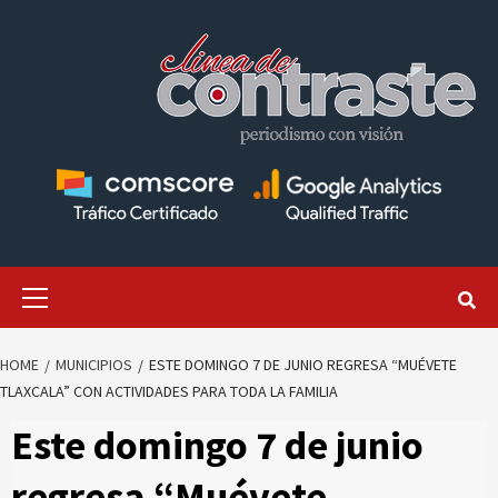
Skip
to
content
Primary
Menu
HOME
MUNICIPIOS
ESTE DOMINGO 7 DE JUNIO REGRESA “MUÉVETE
TLAXCALA” CON ACTIVIDADES PARA TODA LA FAMILIA
Este domingo 7 de junio
regresa “Muévete