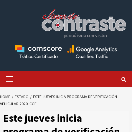
Skip
to
content
Primary
Menu
HOME
ESTADO
ESTE JUEVES INICIA PROGRAMA DE VERIFICACIÓN
VEHICULAR 2020: CGE
Este jueves inicia
programa de verificación