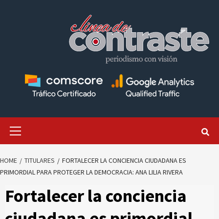
Skip
to
content
Primary
Menu
HOME
TITULARES
FORTALECER LA CONCIENCIA CIUDADANA ES
PRIMORDIAL PARA PROTEGER LA DEMOCRACIA: ANA LILIA RIVERA
Fortalecer la conciencia
ciudadana es primordial