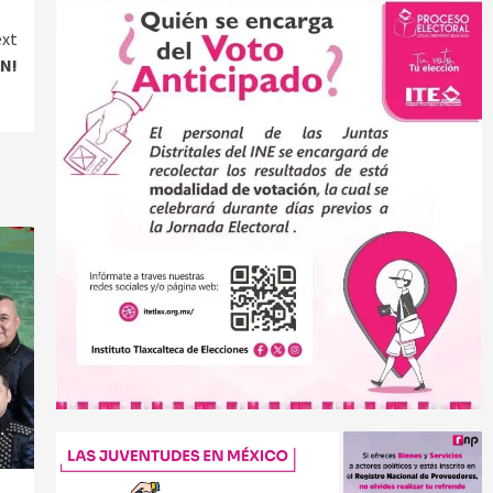
xt
N!