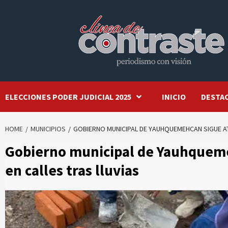
Skip
to
content
ELECCIONES PODER JUDICIAL 2025
INICIO
DESTA
HOME
MUNICIPIOS
GOBIERNO MUNICIPAL DE YAUHQUEMEHCAN SIGUE AT
Gobierno municipal de Yauhqueme
en calles tras lluvias