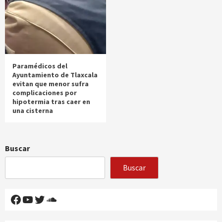
Paramédicos del
Ayuntamiento de Tlaxcala
evitan que menor sufra
complicaciones por
hipotermia tras caer en
una cisterna
Buscar
Buscar
Facebook
YouTube
Twitter
SoundCloud