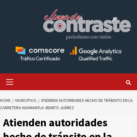
Skip
to
content
Primary
Menu
HOME
MUNICIPIOS
ATIENDEN AUTORIDADES HECHO DE TRÁNSITO EN LA
CARRETERA HUAMANTLA–BENITO JUÁREZ
Atienden autoridades
hecho de tránsito en la