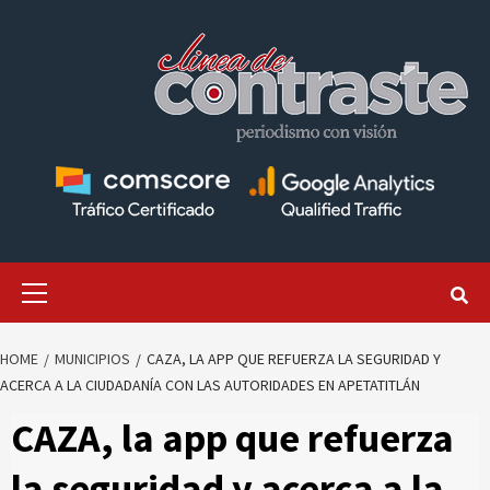
Skip
to
content
Primary
Menu
HOME
MUNICIPIOS
CAZA, LA APP QUE REFUERZA LA SEGURIDAD Y
ACERCA A LA CIUDADANÍA CON LAS AUTORIDADES EN APETATITLÁN
CAZA, la app que refuerza
la seguridad y acerca a la