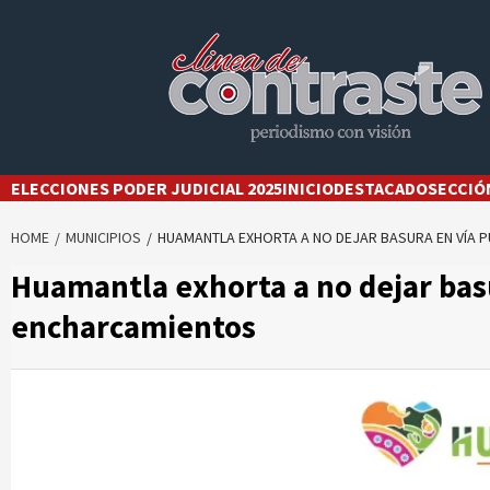
Skip
to
content
ELECCIONES PODER JUDICIAL 2025
INICIO
DESTACADO
SECCIÓ
HOME
MUNICIPIOS
HUAMANTLA EXHORTA A NO DEJAR BASURA EN VÍA P
Huamantla exhorta a no dejar basur
encharcamientos