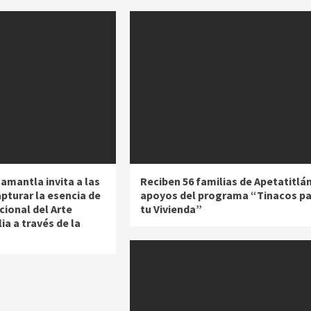
amantla invita a las
Reciben 56 familias de Apetatitlá
pturar la esencia de
apoyos del programa “Tinacos pa
acional del Arte
tu Vivienda”
ia a través de la