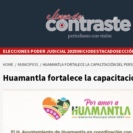
Skip
to
content
ELECCIONES PODER JUDICIAL 2025
INICIO
DESTACADO
SECCIÓ
HOME
MUNICIPIOS
HUAMANTLA FORTALECE LA CAPACITACIÓN DEL PER
Huamantla fortalece la capacitaci