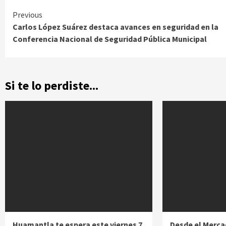
Continue
Previous
Carlos López Suárez destaca avances en seguridad en la
Reading
Conferencia Nacional de Seguridad Pública Municipal
Si te lo perdiste...
Huamantla te espera este viernes 7
Desde el Merca