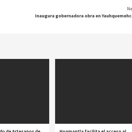
Ne
Inaugura gobernadora obra en Yauhquemehc
do de Artesanos de
Huamantla facilita el acceso al