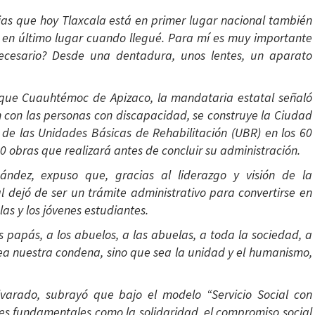
rias que hoy Tlaxcala está en primer lugar nacional también
 en último lugar cuando llegué. Para mí es muy importante
ecesario? Desde una dentadura, unos lentes, un aparato
rque Cuauhtémoc de Apizaco, la mandataria estatal señaló
 con las personas con discapacidad, se construye la Ciudad
 de las Unidades Básicas de Rehabilitación (UBR) en los 60
0 obras que realizará antes de concluir su administración.
ndez, expuso que, gracias al liderazgo y visión de la
al dejó de ser un trámite administrativo para convertirse en
as y los jóvenes estudiantes.
 papás, a los abuelos, a las abuelas, a toda la sociedad, a
sea nuestra condena, sino que sea la unidad y el humanismo,
lvarado, subrayó que bajo el modelo “Servicio Social con
res fundamentales como la solidaridad, el compromiso social