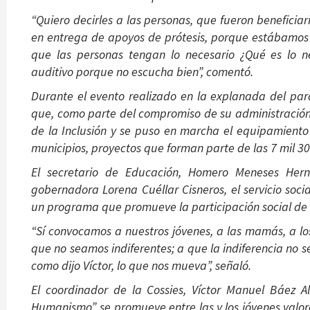
“Quiero decirles a las personas, que fueron beneficia
en entrega de apoyos de prótesis, porque estábamos
que las personas tengan lo necesario ¿Qué es lo n
auditivo porque no escucha bien”, comentó.
Durante el evento realizado en la explanada del pa
que, como parte del compromiso de su administración
de la Inclusión y se puso en marcha el equipamiento
municipios, proyectos que forman parte de las 7 mil 30
El secretario de Educación, Homero Meneses Herná
gobernadora Lorena Cuéllar Cisneros, el servicio soci
un programa que promueve la participación social de l
“Sí convocamos a nuestros jóvenes, a las mamás, a los
que no seamos indiferentes; a que la indiferencia no 
como dijo Víctor, lo que nos mueva”, señaló.
El coordinador de la Cossies, Víctor Manuel Báez A
Humanismo”, se promueve entre las y los jóvenes valo