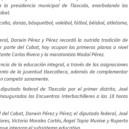
 la presidencia municipal de Tlaxcala, enarbolando los
obat.
lta, danza, básquetbol, voleibol, fútbol, béisbol, atletismo,
eral, Darwin Pérez y Pérez recordó la nutrida tradición de
ar parte del Cobat, hoy ocupan los primeros planos a nivel
tante Carlos Rivera y la maratonista Madaí Pérez.
ncia de la educación integral, a través de las asignaciones
talento de la juventud tlaxcalteca, además de complementar
ten competir sanamente.
iputado federal de Tlaxcala por el primer distrito, José
inaugurados los Encuentros Interbachilleres a las 18 horas
l del Cobat, Darwin Pérez y Pérez; el diputado federal, José
ores, Victoria Morales Cortés, Ángel Tapia Munive y Ruperto
 que integran el subsistema educativo.