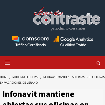
Skip
to
content
Primary
Menu
HOME
GOBIERNO FEDERAL
INFONAVIT MANTIENE ABIERTAS SUS OFICINAS
EN VACACIONES DE VERANO
Infonavit mantiene
abiertas sus oficinas en