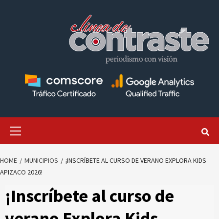
Skip
to
content
Primary
Menu
HOME
MUNICIPIOS
¡INSCRÍBETE AL CURSO DE VERANO EXPLORA KIDS
APIZACO 2026!
¡Inscríbete al curso de
verano Explora Kids