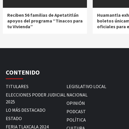
Reciben 56 familias de Apetatitlán
Huamantla exho
apoyos del programa “Tinacos para
boletos únicam
tu Vivienda”
oficiales para 
CONTENIDO
TITULARES
LEGISLATIVO LOCAL
ELECCIONES PODER JUDICIAL
NACIONAL
2025
OPINIÓN
LO MÁS DESTACADO
PODCAST
ESTADO
POLÍTICA
FERIA TLAXCALA 2024
CULTURA