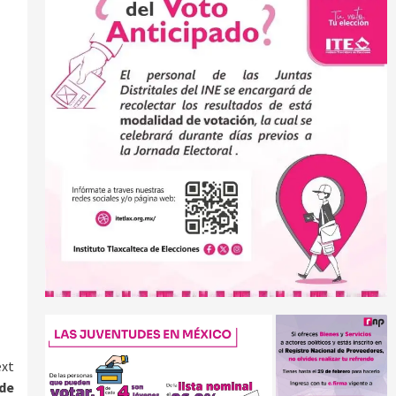
xt
 de