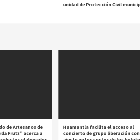
unidad de Protección Civil munici
do de Artesanos de
Huamantla facilita el acceso al
rda Frutz” acerca a
concierto de grupo liberación con
productos elaborados
ajuste en los costos de los bolet