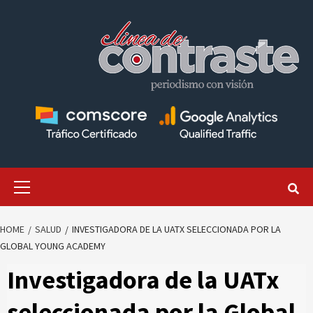
Skip
to
content
Primary
Menu
HOME
SALUD
INVESTIGADORA DE LA UATX SELECCIONADA POR LA
GLOBAL YOUNG ACADEMY
Investigadora de la UATx
seleccionada por la Global