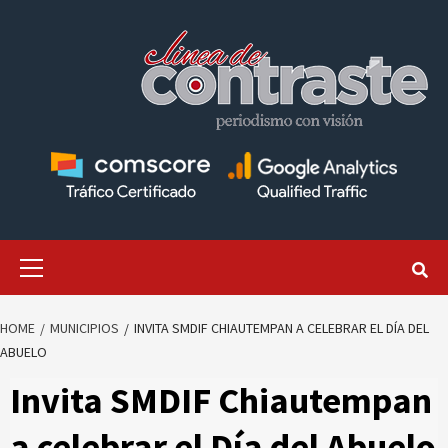
Skip
to
content
Primary
Menu
HOME
MUNICIPIOS
INVITA SMDIF CHIAUTEMPAN A CELEBRAR EL DÍA DEL
ABUELO
Invita SMDIF Chiautempan
a celebrar el Día del Abuelo