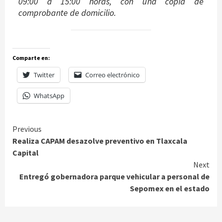
09:00 a 15:00 horas, con una copia de
comprobante de domicilio.
Comparte en:
Twitter
Correo electrónico
WhatsApp
Continue
Previous
Realiza CAPAM desazolve preventivo en Tlaxcala
Reading
Capital
Next
Entregó gobernadora parque vehicular a personal de
Sepomex en el estado