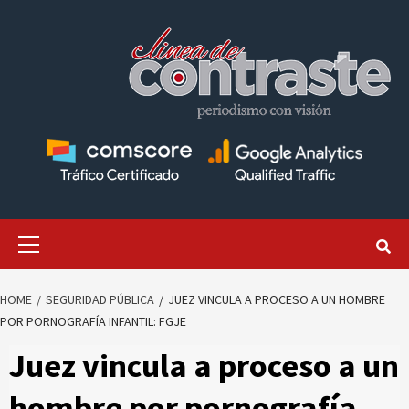
Skip
to
content
Primary
Menu
HOME
SEGURIDAD PÚBLICA
JUEZ VINCULA A PROCESO A UN HOMBRE
POR PORNOGRAFÍA INFANTIL: FGJE
Juez vincula a proceso a un
hombre por pornografía