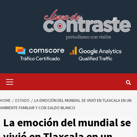
Skip
to
content
Primary
Menu
HOME
ESTADO
LA EMOCIÓN DEL MUNDIAL SE VIVIÓ EN TLAXCALA EN UN
AMBIENTE FAMILIAR Y CON SALDO BLANCO
La emoción del mundial se
vivió en Tlaxcala en un