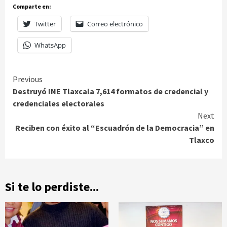
Comparte en:
Twitter
Correo electrónico
WhatsApp
Continue
Previous
Destruyó INE Tlaxcala 7,614 formatos de credencial y
Reading
credenciales electorales
Next
Reciben con éxito al “Escuadrón de la Democracia” en
Tlaxco
Si te lo perdiste...