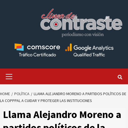
Skip
to
content
Primary
Menu
HOME
POLÍTICA
LLAMA ALEJANDRO MORENO A PARTIDOS POLÍTICOS DE
LA COPPPAL A CUIDAR Y PROTEGER LAS INSTITUCIONES
Llama Alejandro Moreno a
partidos políticos de la