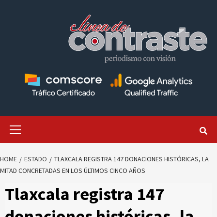
Skip
to
content
Primary
Menu
HOME
ESTADO
TLAXCALA REGISTRA 147 DONACIONES HISTÓRICAS, LA
MITAD CONCRETADAS EN LOS ÚLTIMOS CINCO AÑOS
Tlaxcala registra 147
donaciones históricas, la