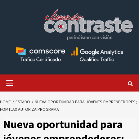
Skip
to
content
Primary
Menu
HOME
ESTADO
NUEVA OPORTUNIDAD PARA JÓVENES EMPRENDEDORES;
FOMTLAX AUTORIZA PROGRAMA
Nueva oportunidad para
jóvenes emprendedores;