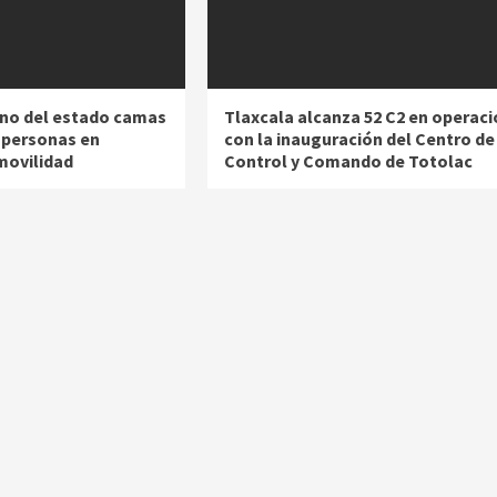
no del estado camas
Tlaxcala alcanza 52 C2 en operaci
a personas en
con la inauguración del Centro de
movilidad
Control y Comando de Totolac