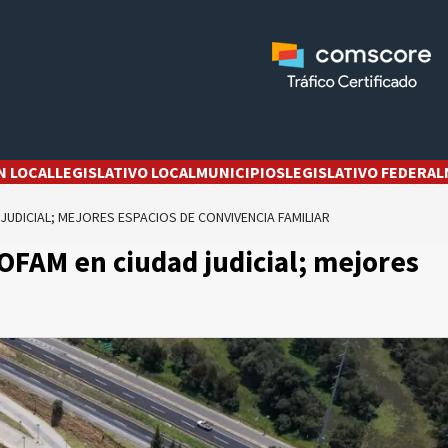
N LOCAL
LEGISLATIVO LOCAL
MUNICIPIOS
LEGISLATIVO FEDERAL
JUDICIAL; MEJORES ESPACIOS DE CONVIVENCIA FAMILIAR
OFAM en ciudad judicial; mejores