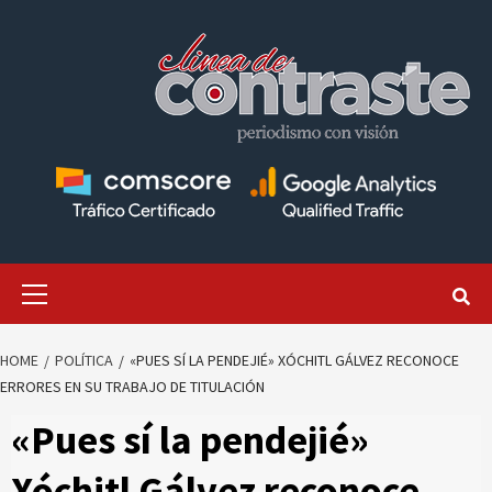
Skip
to
content
Primary
Menu
HOME
POLÍTICA
«PUES SÍ LA PENDEJIÉ» XÓCHITL GÁLVEZ RECONOCE
ERRORES EN SU TRABAJO DE TITULACIÓN
«Pues sí la pendejié»
Xóchitl Gálvez reconoce