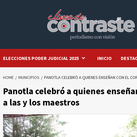
Skip
to
content
ELECCIONES PODER JUDICIAL 2025
INICIO
DESTA
HOME
MUNICIPIOS
PANOTLA CELEBRÓ A QUIENES ENSEÑAN CON EL CO
Panotla celebró a quienes enseñan
a las y los maestros