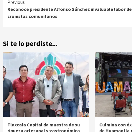
Continue
Previous
Reconoce presidente Alfonso Sánchez invaluable labor de
Reading
cronistas comunitarios
Si te lo perdiste...
Tlaxcala Capital da muestra de su
Culmina con éxi
riqueza artesanal y gastronómica
de Huamantla 