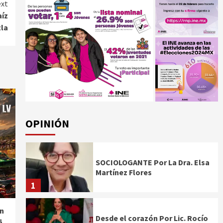
xt
aíz
tla
OPINIÓN
SOCIOLOGANTE Por La Dra. Elsa
Martínez Flores
1
n
Desde el corazón Por Lic. Rocío
s