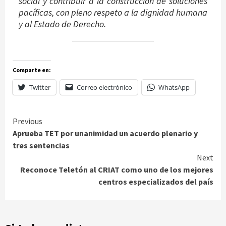
social y contribuir a la construcción de soluciones
pacíficas, con pleno respeto a la dignidad humana
y al Estado de Derecho.
Comparte en:
Twitter
Correo electrónico
WhatsApp
Continue
Previous
Aprueba TET por unanimidad un acuerdo plenario y
Reading
tres sentencias
Next
Reconoce Teletón al CRIAT como uno de los mejores
centros especializados del país