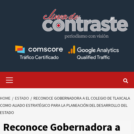
Skip
to
content
Primary
Menu
HOME
ESTADO
RECONOCE GOBERNADORA A EL COLEGIO DE TLAXCALA
COMO ALIADO ESTRATÉGICO PARA LA PLANEACIÓN DEL DESARROLLO DEL
ESTADO
Reconoce Gobernadora a