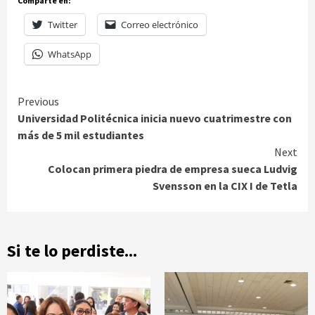
Comparte en:
Twitter
Correo electrónico
WhatsApp
Continue
Previous
Universidad Politécnica inicia nuevo cuatrimestre con
Reading
más de 5 mil estudiantes
Next
Colocan primera piedra de empresa sueca Ludvig
Svensson en la CIX I de Tetla
Si te lo perdiste...