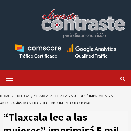
Skip
to
content
Primary
Menu
HOME
CULTURA
“TLAXCALA LEE A LAS MUJERES” IMPRIMIRÁ 5 MIL
ANTOLOGÍAS MÁS TRAS RECONOCIMIENTO NACIONAL
“Tlaxcala lee a las
mujeres” imprimirá 5 mil