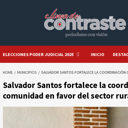
Skip
to
content
ELECCIONES PODER JUDICIAL 2025
INICIO
DESTA
HOME
MUNICIPIOS
SALVADOR SANTOS FORTALECE LA COORDINACIÓN C
Salvador Santos fortalece la coord
comunidad en favor del sector ru