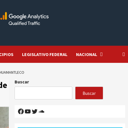
CIPIOS
LEGISLATIVO FEDERAL
NACIONAL
L HUAMANTLECO
Buscar
de
Buscar
Facebook
YouTube
Twitter
SoundCloud