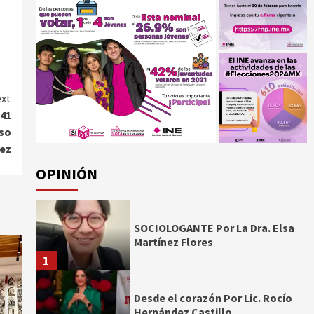
xt
 41
nso
ez
OPINIÓN
SOCIOLOGANTE Por La Dra. Elsa
Martínez Flores
1
Desde el corazón Por Lic. Rocío
Hernández Castillo